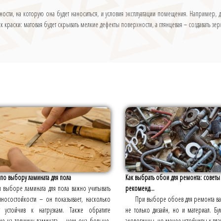
ности, на которую она будет наноситься, и условия эксплуатации помещения. Например, 
 краски: матовая будет скрывать мелкие дефекты поверхности, а глянцевая – создавать зе
по выбору ламината для пола
Как выбрать обои для ремонта: советы
 выборе ламината для пола важно учитывать
рекоменд...
зносостойкости – он показывает, насколько
При выборе обоев для ремонта ва
т устойчив к нагрузкам. Также обратите
не только дизайн, но и материал. 
ие на толщину ламината – чем она больше,
экологичны, но менее устойчивы к вла