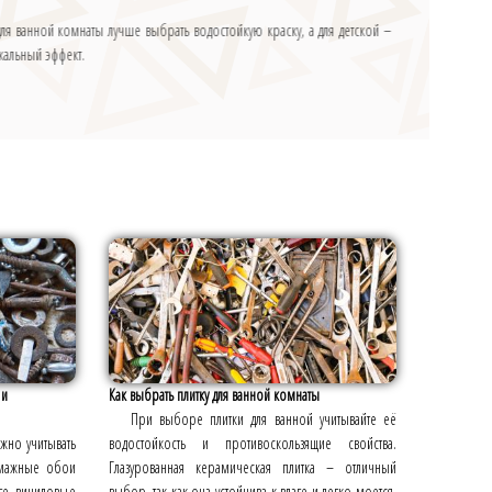
для ванной комнаты лучше выбрать водостойкую краску, а для детской –
ркальный эффект.
 и
Как выбрать плитку для ванной комнаты
При выборе плитки для ванной учитывайте её
жно учитывать
водостойкость и противоскользящие свойства.
Бумажные обои
Глазурованная керамическая плитка – отличный
ге, виниловые
выбор, так как она устойчива к влаге и легко моется.