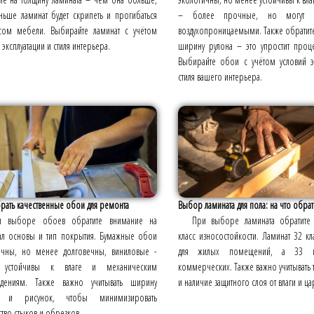
ньше ламинат будет скрипеть и прогибаться
– более прочные, но могут 
сом мебели. Выбирайте ламинат с учётом
воздухопроницаемыми. Также обратит
 эксплуатации и стиля интерьера.
ширину рулона – это упростит проц
Выбирайте обои с учётом условий э
стиля вашего интерьера.
рать качественные обои для ремонта
Выбор ламината для пола: на что обрати
и выборе обоев обратите внимание на
При выборе ламината обратите
ал основы и тип покрытия. Бумажные обои
класс износостойкости. Ламинат 32 кл
ичны, но менее долговечны, виниловые -
для жилых помещений, а 33 к
 устойчивы к влаге и механическим
коммерческих. Также важно учитывать 
дениям. Также важно учитывать ширину
и наличие защитного слоя от влаги и ца
а и рисунок, чтобы минимизировать
тво стыков и обрезков.