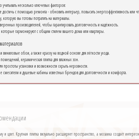
 учитывать несколько ключевых факторов:
те достичь с помощью ремонта - обновить интерьер, повысить энергоэффективность или чт
, которую вы готовы потратить на материалы.
еренных производителей, чтобы гарантировать долговечность и надёжность.
 которые гармонируют с общим стилем вашего дома или квартиры.
 материалов
 виниловые обои, а также краску на водной основе для лёгкости ухода.
 помещений, керамическая плитка для влажных зон.
ля простоты установки и возможности скрыть неровности.
е смесители и душевые кабины известных брендов для долговечности и комфорта.
екомендации
у и цвет. Крупная плитка визуально расширяет пространство, а мозаика создаёт интере