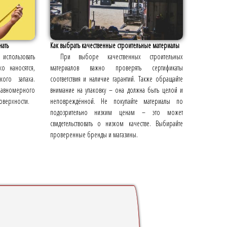
нать
Как выбрать качественные строительные материалы
ользовать
При выборе качественных строительных
о наносятся,
материалов важно проверять сертификаты
ого запаха.
соответствия и наличие гарантий. Также обращайте
 равномерного
внимание на упаковку – она должна быть целой и
оверхности.
неповреждённой. Не покупайте материалы по
подозрительно низким ценам – это может
свидетельствовать о низком качестве. Выбирайте
проверенные бренды и магазины.