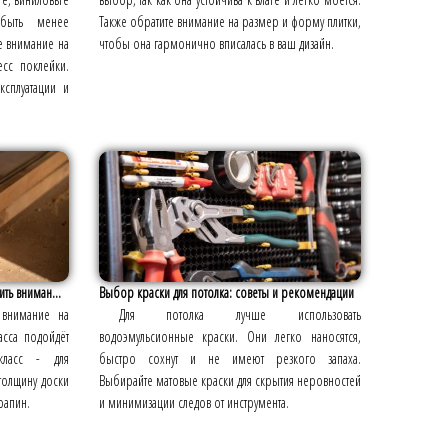
быть менее
Также обратите внимание на размер и форму плитки,
е внимание на
чтобы она гармонично вписалась в ваш дизайн.
есс поклейки.
ксплуатации и
ть вниман...
Выбор краски для потолка: советы и рекомендации
 внимание на
Для потолка лучше использовать
асса подойдёт
водоэмульсионные краски. Они легко наносятся,
ласс - для
быстро сохнут и не имеют резкого запаха.
толщину доски
Выбирайте матовые краски для скрытия неровностей
рапин.
и минимизации следов от инструмента.