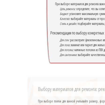
При выборе материалов для ремонта важно
Цель ремонта:
определите, что вы хоти
Бюджет:
установите максимальную сумму
Качество:
выбирайте материалы от пров
Стиль и дизайн:
подбирайте материалы,
Рекомендации по выбору конкретных
Для стен:
рассмотрите флизелиновые или
Для пола:
ламинат или паркет для жилых
Для потолка:
натяжные потолки из ПВХ д
Для сантехники:
выбирайте качественны
Выбору материалов для ремонта: р
При выборе плитки для ванной учитывайте размер, форм