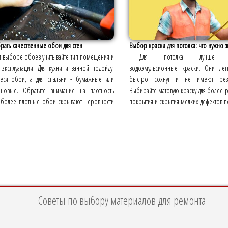
рать качественные обои для стен
Выбор краски для потолка: что нужно з
 выборе обоев учитывайте тип помещения и
Для потолка лучше исп
 эксплуатации. Для кухни и ванной подойдут
водоэмульсионные краски. Они легк
ся обои, а для спальни - бумажные или
быстро сохнут и не имеют резк
иновые. Обратите внимание на плотность
Выбирайте матовую краску для более
 более плотные обои скрывают неровности
покрытия и скрытия мелких дефектов п
Советы по выбору материалов для ремонта