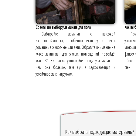
Советы по выбору ламината для пола
Как выб
Выбирайте ламинат с высокой
При
износостойкостью, особенно если у вас есть
условия
домашние животные или дети. Обратите внимание на
моющие
класс ламината: для жилых помещений подойдёт
флизел
класс 31–32. Также учитывайте толщину ламината –
обоев:
чем она больше, тем лучше звукоизоляция и
стен.
устойчивость к нагрузкам.
Как выбрать подходящие материалы?