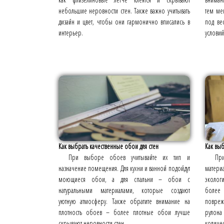
небольшие неровности стен. Также важно учитывать
тем ме
дизайн и цвет, чтобы они гармонично вписались в
под ве
интерьер.
условий
Как выбрать качественные обои для стен
Как выб
При выборе обоев учитывайте их тип и
Пр
назначение помещения. Для кухни и ванной подойдут
матери
моющиеся обои, а для спальни – обои с
эколог
натуральными материалами, которые создают
более
уютную атмосферу. Также обратите внимание на
повреж
плотность обоев – более плотные обои лучше
рулон
скрывают неровности стен.
количес