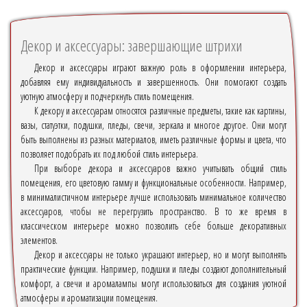
Декор и аксессуары: завершающие штрихи
Декор и аксессуары играют важную роль в оформлении интерьера,
добавляя ему индивидуальность и завершенность. Они помогают создать
уютную атмосферу и подчеркнуть стиль помещения.
К декору и аксессуарам относятся различные предметы, такие как картины,
вазы, статуэтки, подушки, пледы, свечи, зеркала и многое другое. Они могут
быть выполнены из разных материалов, иметь различные формы и цвета, что
позволяет подобрать их под любой стиль интерьера.
При выборе декора и аксессуаров важно учитывать общий стиль
помещения, его цветовую гамму и функциональные особенности. Например,
в минималистичном интерьере лучше использовать минимальное количество
аксессуаров, чтобы не перегрузить пространство. В то же время в
классическом интерьере можно позволить себе больше декоративных
элементов.
Декор и аксессуары не только украшают интерьер, но и могут выполнять
практические функции. Например, подушки и пледы создают дополнительный
комфорт, а свечи и аромалампы могут использоваться для создания уютной
атмосферы и ароматизации помещения.