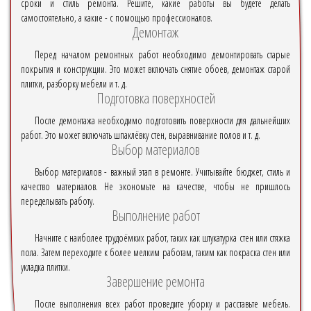
сроки и стиль ремонта. Решите, какие работы вы будете делать
самостоятельно, а какие - с помощью профессионалов.
Демонтаж
Перед началом ремонтных работ необходимо демонтировать старые
покрытия и конструкции. Это может включать снятие обоев, демонтаж старой
плитки, разборку мебели и т. д.
Подготовка поверхностей
После демонтажа необходимо подготовить поверхности для дальнейших
работ. Это может включать шпаклёвку стен, выравнивание полов и т. д.
Выбор материалов
Выбор материалов - важный этап в ремонте. Учитывайте бюджет, стиль и
качество материалов. Не экономьте на качестве, чтобы не пришлось
переделывать работу.
Выполнение работ
Начните с наиболее трудоёмких работ, таких как штукатурка стен или стяжка
пола. Затем переходите к более мелким работам, таким как покраска стен или
укладка плитки.
Завершение ремонта
После выполнения всех работ проведите уборку и расставьте мебель.