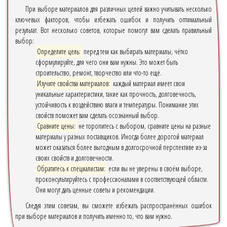
При выборе материалов для различных целей важно учитывать несколько
ключевых факторов, чтобы избежать ошибок и получить оптимальный
результат. Вот несколько советов, которые помогут вам сделать правильный
выбор:
Определите цель:
перед тем как выбирать материалы, чётко
сформулируйте, для чего они вам нужны. Это может быть
строительство, ремонт, творчество или что-то ещё.
Изучите свойства материалов:
каждый материал имеет свои
уникальные характеристики, такие как прочность, долговечность,
устойчивость к воздействию влаги и температуры. Понимание этих
свойств поможет вам сделать осознанный выбор.
Сравните цены:
не торопитесь с выбором, сравните цены на разные
материалы у разных поставщиков. Иногда более дорогой материал
может оказаться более выгодным в долгосрочной перспективе из-за
своих свойств и долговечности.
Обратитесь к специалистам:
если вы не уверены в своём выборе,
проконсультируйтесь с профессионалами в соответствующей области.
Они могут дать ценные советы и рекомендации.
Следуя этим советам, вы сможете избежать распространённых ошибок
при выборе материалов и получить именно то, что вам нужно.