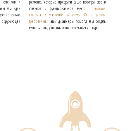
х оттенков и
ремонта, которые превратят ваше пространство в
аем вам идеи
стильное и функциональное место.
Подготовка
удет не только
системы к установке Windows 10 с учётом
 окружающей
требований.
Наши дизайнеры помогут вам создать
кухню мечты, учитывая ваши пожелания и бюджет.