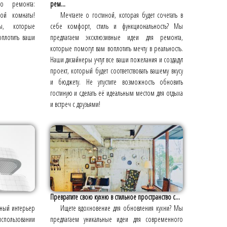
о ремонта:
рем...
ой комнаты!
Мечтаете о гостиной, которая будет сочетать в
ы, которые
себе комфорт, стиль и функциональность? Мы
оплотить ваши
предлагаем эксклюзивные идеи для ремонта,
которые помогут вам воплотить мечту в реальность.
Наши дизайнеры учтут все ваши пожелания и создадут
проект, который будет соответствовать вашему вкусу
и бюджету. Не упустите возможность обновить
гостиную и сделать её идеальным местом для отдыха
и встреч с друзьями!
Превратите свою кухню в стильное пространство с...
чный интерьер
Ищете вдохновение для обновления кухни? Мы
использовании
предлагаем уникальные идеи для современного