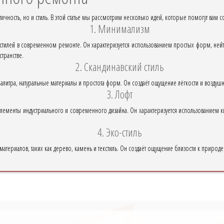
ичность, но и стиль. В этой статье мы рассмотрим несколько идей, которые помогут вам 
1. Минимализм
стилей в современном ремонте. Он характеризуется использованием простых форм, нейт
транстве.
2. Скандинавский стиль
я палитра, натуральные материалы и простота форм. Он создаёт ощущение лёгкости и возду
3. Лофт
е элементы индустриального и современного дизайна. Он характеризуется использованием
4. Эко-стиль
 материалов, таких как дерево, камень и текстиль. Он создаёт ощущение близости к природе