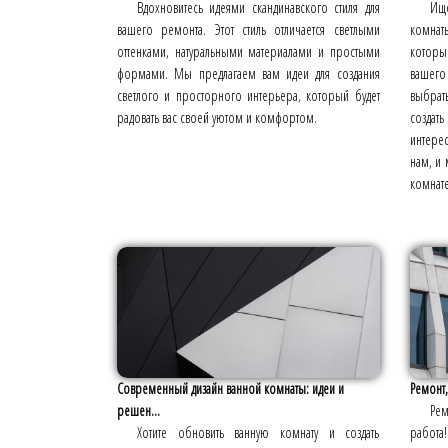
Вдохновитесь идеями скандинавского стиля для
Ище
вашего ремонта. Этот стиль отличается светлыми
комнат
оттенками, натуральными материалами и простыми
которы
формами. Мы предлагаем вам идеи для создания
вашего
светлого и просторного интерьера, который будет
выбрат
радовать вас своей уютом и комфортом.
создат
интерес
нам, и
комнате
Современный дизайн ванной комнаты: идеи и
Ремонт,
решен...
Рем
Хотите обновить ванную комнату и создать
работа