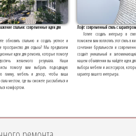
ажение спальни: современные идеи для
Лофт: современный стиль с характеро
Хотите создать интерьер в ст
ите обновить спальню и создать уютное и
поможем вам воплотить этот стиль в жиз
ое пространство для отдыха? Мы предлагаем
сочетание брутальности и современн
ционные идеи для ремонта, которые помогут
создаёт уникальный и запоминающи
остичь желаемого результата. Наши
нашем объявлении вы найдёте идеи для
листы помогут вам выбрать подходящую
выбора мебели и аксессуаров, котор
ую гамму, мебель и декор, чтобы ваша
характер вашего интерьера.
 стала местом, где вы сможете расслабиться и
ться комфортом.
нного ремонта