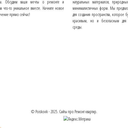
тва. Обсудим ваши мечты о ремонте и
натуральных материалов, природны
м что-то уникальное вместе. Начните новое
минималистичных форм. Мы предлаг
чение прямо сейчас!
для создания пространства, которое б
красивым, но и безопасным для
среды.
© Poiskovik - 2025. Сайты про Ремонт квартир.