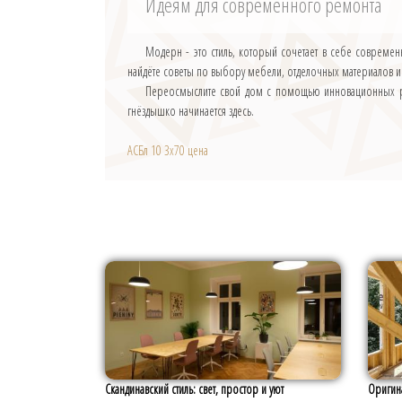
Идеям для современного ремонта
Модерн - это стиль, который сочетает в себе совреме
найдёте советы по выбору мебели, отделочных материалов и
Переосмыслите свой дом с помощью инновационных ре
гнёздышко начинается здесь.
АСБл 10 3х70 цена
Скандинавский стиль: свет, простор и уют
Оригина