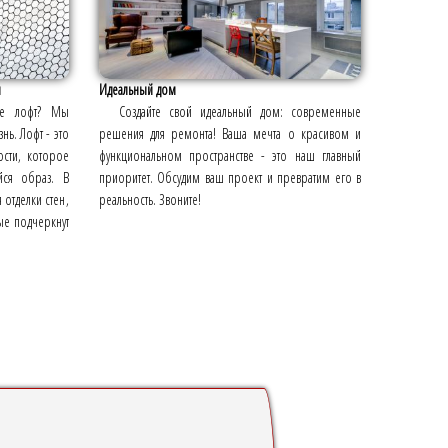
м
Идеальный дом
иле лофт? Мы
Создайте свой идеальный дом: современные
нь. Лофт - это
решения для ремонта! Ваша мечта о красивом и
ости, которое
функциональном пространстве - это наш главный
йся образ. В
приоритет. Обсудим ваш проект и превратим его в
 отделки стен,
реальность. Звоните!
ые подчеркнут