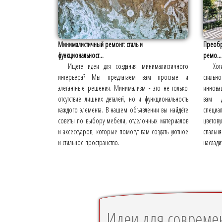
Минималистичный ремонт: стиль и
Преобр
функциональност...
ремо...
Ищете идеи для создания минималистичного
Хот
интерьера? Мы предлагаем вам простые и
стильн
элегантные решения. Минимализм - это не только
иннова
отсутствие лишних деталей, но и функциональность
вам д
каждого элемента. В нашем объявлении вы найдёте
специа
советы по выбору мебели, отделочных материалов
цветов
и аксессуаров, которые помогут вам создать уютное
спальня
и стильное пространство.
наслади
Идеи для совреме