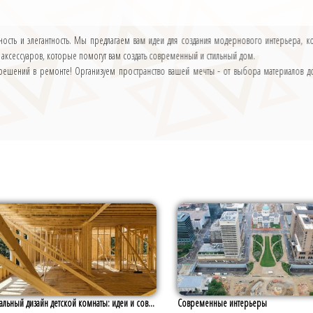
нность и элегантность. Мы предлагаем вам идеи для создания модернового интерьера, к
 аксессуаров, которые помогут вам создать современный и стильный дом.
шений в ремонте! Организуем пространство вашей мечты - от выбора материалов до
льный дизайн детской комнаты: идеи и сов...
Современные интерьеры