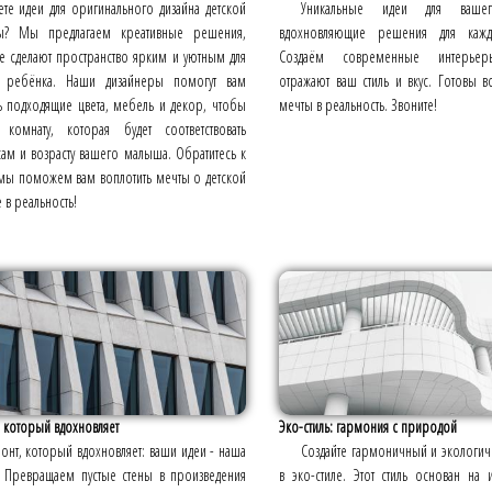
те идеи для оригинального дизайна детской
Уникальные идеи для вашег
ы? Мы предлагаем креативные решения,
вдохновляющие решения для кажд
е сделают пространство ярким и уютным для
Создаём современные интерьер
 ребёнка. Наши дизайнеры помогут вам
отражают ваш стиль и вкус. Готовы в
ь подходящие цвета, мебель и декор, чтобы
мечты в реальность. Звоните!
ь комнату, которая будет соответствовать
ам и возрасту вашего малыша. Обратитесь к
 мы поможем вам воплотить мечты о детской
 в реальность!
 который вдохновляет
Эко-стиль: гармония с природой
онт, который вдохновляет: ваши идеи - наша
Создайте гармоничный и экологи
! Превращаем пустые стены в произведения
в эко-стиле. Этот стиль основан на 