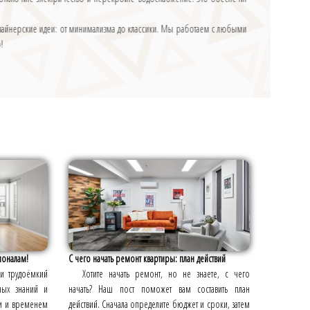
 дизайнерские идеи: от минимализма до классики. Мы работаем с любыми
о!
ионалам!
С чего начать ремонт квартиры: план действий
и трудоёмкий
Хотите начать ремонт, но не знаете, с чего
ных знаний и
начать? Наш пост поможет вам составить план
ми и временем
действий. Сначала определите бюджет и сроки, затем