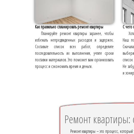
Как правильно спланировать ремонт квартиры
С чего 
Планируйте ремонт квартиры заранее, чтобы
Хот
избежать непредвиденных расходов и задержек.
Наш по
Составьте список всех работ, определите
Снача
последовательность их выполнения, учтите сроки
выбери
поставки материалов. Это поможет вам организовать
список
процесс и сэкономить время и деньги.
Не заб
и зонир
Ремонт квартиры: с
Ремонт квартиры – это процесс, который 