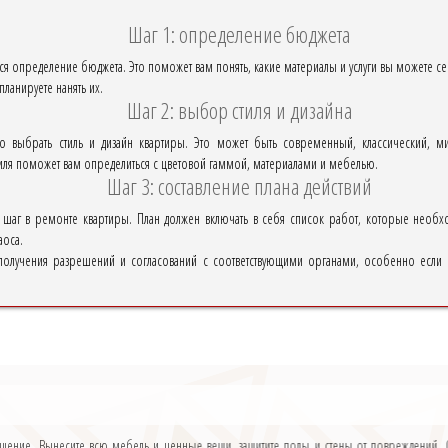
Шаг 1: определение бюджета
 определение бюджета. Это поможет вам понять, какие материалы и услуги вы можете себе
планируете нанять их.
Шаг 2: выбор стиля и дизайна
 выбрать стиль и дизайн квартиры. Это может быть современный, классический, м
иля поможет вам определиться с цветовой гаммой, материалами и мебелью.
Шаг 3: составление плана действий
й шаг в ремонте квартиры. План должен включать в себя список работ, которые необ
аоса.
 получения разрешений и согласований с соответствующими органами, особенно если
ение. Вынесите всю мебель и ценные вещи, защитите полы и стены от повреждений. О