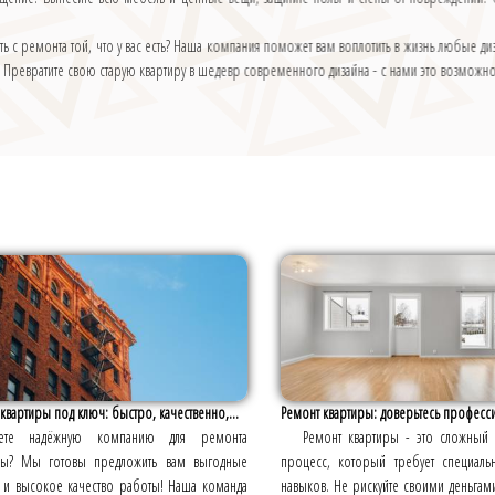
ать с ремонта той, что у вас есть? Наша компания поможет вам воплотить в жизнь любые
. Превратите свою старую квартиру в шедевр современного дизайна - с нами это возможн
квартиры под ключ: быстро, качественно,...
Ремонт квартиры: доверьтесь професс
ете надёжную компанию для ремонта
Ремонт квартиры - это сложный 
ры? Мы готовы предложить вам выгодные
процесс, который требует специаль
я и высокое качество работы! Наша команда
навыков. Не рискуйте своими деньга