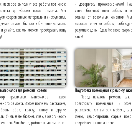
х мастеров выполнит все работы под ключ:
- доверьтесь профессионалам! На
монтажа до уборки после ремонта. Мы
имеет большой опыт работы и по
зуем современные материалы и инструменты,
отзывы от довольных клиентов. Мы
делать ремонт быстро и без лишних затрат.
высокое качество работы, соблюде
 и узнайте, как мы можем преобразить вашу
разумные цены. Сделайте свою квартир
у!
нами!
атериалов для ремонта: советы
Подготовка помещения к ремонту: важ
бор правильных материалов - залог
Перед началом ремонта важн
енного ремонта. В этом посте мы расскажем,
подготовить помещение. В это
брать обои, краску, плитку и другие
расскажем, как вынести мебель, за
лы. Учитывайте бюджет, стиль, экологичность
стены, демонтировать старые покры
вечность. Читайте подробнее в нашем посте!
подробнее в нашем посте!