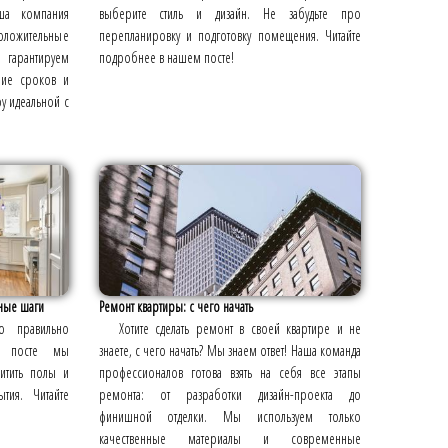
ша компания
выберите стиль и дизайн. Не забудьте про
ложительные
перепланировку и подготовку помещения. Читайте
 гарантируем
подробнее в нашем посте!
ние сроков и
у идеальной с
ные шаги
Ремонт квартиры: с чего начать
о правильно
Хотите сделать ремонт в своей квартире и не
м посте мы
знаете, с чего начать? Мы знаем ответ! Наша команда
щитить полы и
профессионалов готова взять на себя все этапы
тия. Читайте
ремонта: от разработки дизайн-проекта до
финишной отделки. Мы используем только
качественные материалы и современные