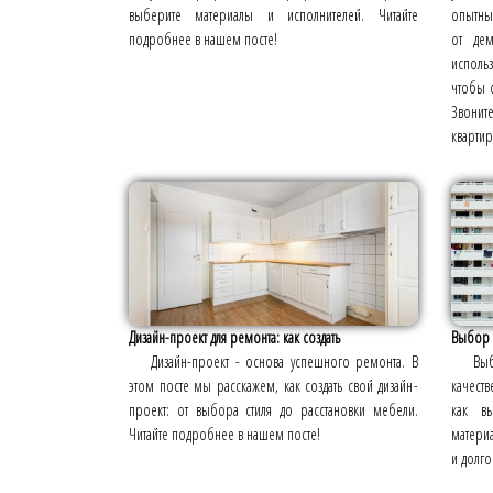
выберите материалы и исполнителей. Читайте
опытны
подробнее в нашем посте!
от де
исполь
чтобы с
Звоните
квартир
Дизайн-проект для ремонта: как создать
Выбор м
Дизайн-проект - основа успешного ремонта. В
Вы
этом посте мы расскажем, как создать свой дизайн-
качеств
проект: от выбора стиля до расстановки мебели.
как вы
Читайте подробнее в нашем посте!
материа
и долго