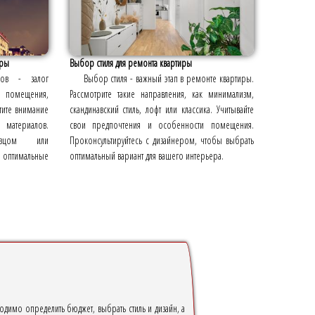
иры
Выбор стиля для ремонта квартиры
лов - залог
Выбор стиля - важный этап в ремонте квартиры.
п помещения,
Рассмотрите такие направления, как минимализм,
тите внимание
скандинавский стиль, лофт или классика. Учитывайте
 материалов.
свои предпочтения и особенности помещения.
давцом или
Проконсультируйтесь с дизайнером, чтобы выбрать
оптимальные
оптимальный вариант для вашего интерьера.
одимо определить бюджет, выбрать стиль и дизайн, а