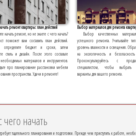
начать ремонт квартиры: план действий
Выбор материалов для ремонта кварт
ите начать ремонт, но не знаете с чего начать?
Выбор качественных материа
ст поможет вам составить план действий.
успешного ремонта. Учитывайте ти
ла определите бюджет и сроки, затем
уровень влажности и освещения. Обра
те стиль и дизайн. После этого составьте
на экологичность и безопасность
 необходимых материалов и инструментов.
Проконсультируйтесь с про
удьте про планирование расстановки мебели
специалистом, чтобы выбрать 
ования пространства. Удачи в ремонте!
варианты для вашего ремонта.
 чего начать
требует тщательного планирования и подготовки. Прежде чем приступить к работе, необх